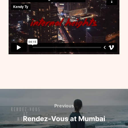
Navigation
de
Previous
Previous
l’article
Rendez-Vous at Mumbai