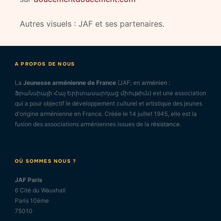
Autres visuels : JAF et ses partenaires.
A PROPOS DE NOUS
La
Jeunesse arménienne de France
(JAF; en
arménien
:
Ֆրանսիայի Հայ Երիտասարդաց միութիւն) est une association
qui a pour objectif le développement culturel et artistique des jeunes
d'origine arménienne en France. Créée le 14 juillet 1945, elle est la
fusion des associations arméniennes issues de la
résistance
.
OÙ SOMMES NOUS ?
JAF Paris
6 Cité du Wauxhall
Paris 10ème
75010